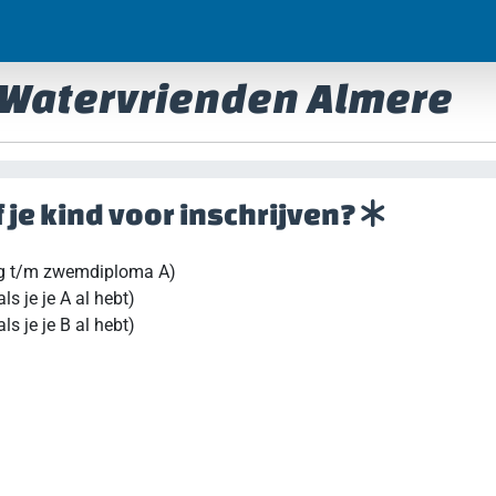
e Watervrienden Almere
of je kind voor inschrijven?
g t/m zwemdiploma A)
 je je A al hebt)
 je je B al hebt)